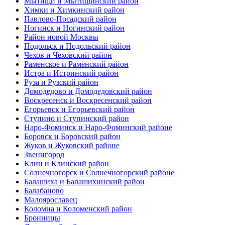
Мытищи и Мытищинский район
Химки и Химкинский район
Павлово-Посадский район
Ногинск и Ногинский район
Район новой Москвы
Подольск и Подольский район
Чехов и Чеховский район
Раменское и Раменский район
Истра и Истринский район
Руза и Рузский район
Домодедово и Домодедовский район
Воскресенск и Воскресенский район
Егорьевск и Егорьевский район
Ступино и Ступинский район
Наро-Фоминск и Наро-Фоминский районе
Боровск и Боровский район
Жуков и Жуковский районе
Звенигород
Клин и Клинский район
Солнечногорск и Солнечногорский районе
Балашиха и Балашихинский район
Балабаново
Малоярославец
Коломна и Коломенский район
Бронницы