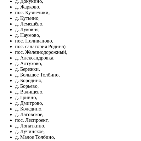
д. Докукино,
д. Жарково,
пос. Кузнечики,
д. Кутьино,
д. Лемешёво,
д. Луковня,
д. Наумово,
пос. Поливаново,
пос. санатория Родина)
пос. Железнодорожный,
д. Александровка,
д. Алтухово,
д. Бережки,
д. Большое Толбино,
д. Бородино,
д. Борьево,
д. Валищево,
д. Гривно,
д. Дмитрово,
д. Коледино,
д. Лаговское,
пос. Леспроект,
д. Лопаткино,
д. Лучинское,
д. Малое Толбино,