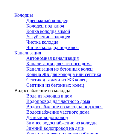
Перейти
к
Колодцы
основному
Дренажный колодец
содержанию
Колодец под ключ
Копка колодца зимой
Углубление колодцев
Чистка колодца
Чистка колодца под ключ
Канализация
Автономная канализация
Канализация для частного дома
Канализация из бетонных колец
Кольца ЖБ для колодца или септика
Септик для дачи из ЖБ колец
Септики из бетонных колец
Водоснабжение из колодца
Вода из колодца в дом
Водопровод для частного дома
Водоснабжение из колодца под ключ
Водоснабжение частного дома
Дачный водопровод
Зимнее водоснабжение из колодца
Зимний водопровод на даче
Копка траншеи под водоснабжение