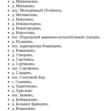
д. Матвеевское,
д. Меньшово,
пос. Молодёжный (Толбино),
д. Мотовилово,
д. Никулино,
д. Новоколедино,
д. Новогородово,
д. Новоселки,
пос. Подольской машинно-испытательной станции,
д. Пузиково,
пос. радиоцентра Романцево,
д. Романцево,
д. Северово,
д. Сергеевка,
д. Сертякино,
пос. Сертякино,
д. Слащево,
пос. Сосновый Бор,
с. Сынково,
д. Харитоново,
д. Хряслово
пос. Быково,
д. Боборыкино,
д. Большое Брянцево,
д. Ворыпаево,