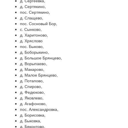
д. Сергеевка,
д. Сертякино,
пос. Сертякино,
д. Слащево,
пос. Сосновый Бор,
с. Сынково,
д. Харитоново,
д. Хряслово
пос. Быково,
д. Боборыкино,
д. Большое Брянцево,
д. Ворыпаево,
д. Макарово,
д. Малое Брянцево,
д. Потапово,
д. Спирово,
д. Федюково,
д. Яковлево,
д. Агафоново,
пос. Александровка,
д. Борисовка,
д. Быковка,
д. Бяконтово,