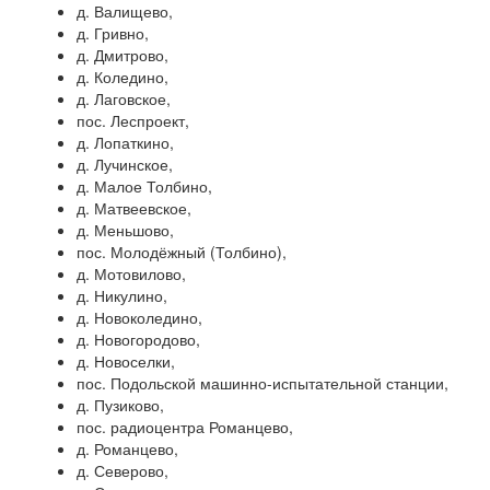
д. Валищево,
д. Гривно,
д. Дмитрово,
д. Коледино,
д. Лаговское,
пос. Леспроект,
д. Лопаткино,
д. Лучинское,
д. Малое Толбино,
д. Матвеевское,
д. Меньшово,
пос. Молодёжный (Толбино),
д. Мотовилово,
д. Никулино,
д. Новоколедино,
д. Новогородово,
д. Новоселки,
пос. Подольской машинно-испытательной станции,
д. Пузиково,
пос. радиоцентра Романцево,
д. Романцево,
д. Северово,