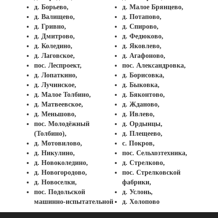
д. Борьево,
д. Малое Брянцево,
д. Валищево,
д. Потапово,
д. Гривно,
д. Спирово,
д. Дмитрово,
д. Федюково,
д. Коледино,
д. Яковлево,
д. Лаговское,
д. Агафоново,
пос. Леспроект,
пос. Александровка,
д. Лопаткино,
д. Борисовка,
д. Лучинское,
д. Быковка,
д. Малое Толбино,
д. Бяконтово,
д. Матвеевское,
д. Жданово,
д. Меньшово,
д. Ивлево,
пос. Молодёжный
д. Ордынцы,
(Толбино),
д. Плещеево,
д. Мотовилово,
с. Покров,
д. Никулино,
пос. Сельхозтехника,
д. Новоколедино,
д. Стрелково,
д. Новогородово,
пос. Стрелковской
д. Новоселки,
фабрики,
пос. Подольской
д. Услонь,
машинно-испытательной
д. Холопово