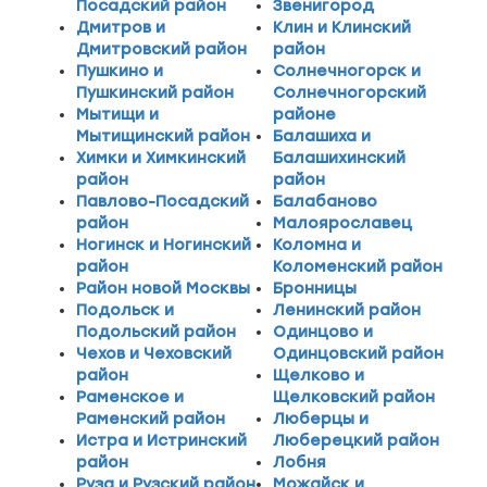
Посадский район
Звенигород
Дмитров и
Клин и Клинский
Дмитровский район
район
Пушкино и
Солнечногорск и
Пушкинский район
Солнечногорский
Мытищи и
районе
Мытищинский район
Балашиха и
Химки и Химкинский
Балашихинский
район
район
Павлово-Посадский
Балабаново
район
Малоярославец
Ногинск и Ногинский
Коломна и
район
Коломенский район
Район новой Москвы
Бронницы
Подольск и
Ленинский район
Подольский район
Одинцово и
Чехов и Чеховский
Одинцовский район
район
Щелково и
Раменское и
Щелковский район
Раменский район
Люберцы и
Истра и Истринский
Люберецкий район
район
Лобня
Руза и Рузский район
Можайск и