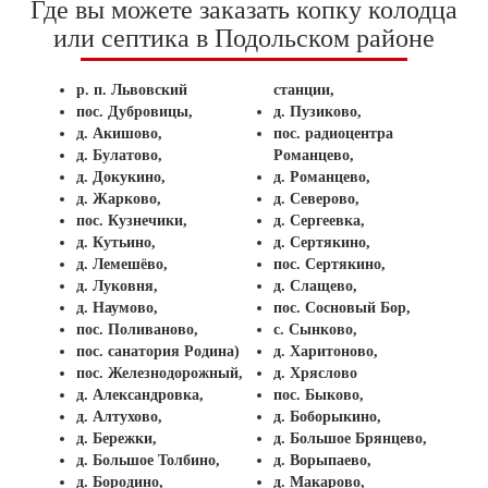
Где вы можете заказать копку колодца
или септика в Подольском районе
р. п. Львовский
станции,
пос. Дубровицы,
д. Пузиково,
д. Акишово,
пос. радиоцентра
д. Булатово,
Романцево,
д. Докукино,
д. Романцево,
д. Жарково,
д. Северово,
пос. Кузнечики,
д. Сергеевка,
д. Кутьино,
д. Сертякино,
д. Лемешёво,
пос. Сертякино,
д. Луковня,
д. Слащево,
д. Наумово,
пос. Сосновый Бор,
пос. Поливаново,
с. Сынково,
пос. санатория Родина)
д. Харитоново,
пос. Железнодорожный,
д. Хряслово
д. Александровка,
пос. Быково,
д. Алтухово,
д. Боборыкино,
д. Бережки,
д. Большое Брянцево,
д. Большое Толбино,
д. Ворыпаево,
д. Бородино,
д. Макарово,